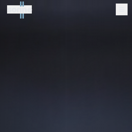
so
n
n
e